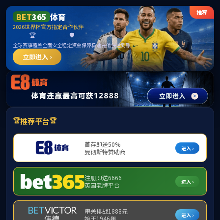
EMC易倍·(中国区)官方网站
学院新闻
更多>