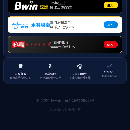
EMC易倍·(中国区)官方网站EMC易倍·(中国区)官方网站组织集中收看庆祝中国共产党成立105周年大会并召开表彰大会
2026-07-05
EMC易倍·(中国区)官方网站启动第三届廉洁文化宣传教
育月活动
2026-05-17