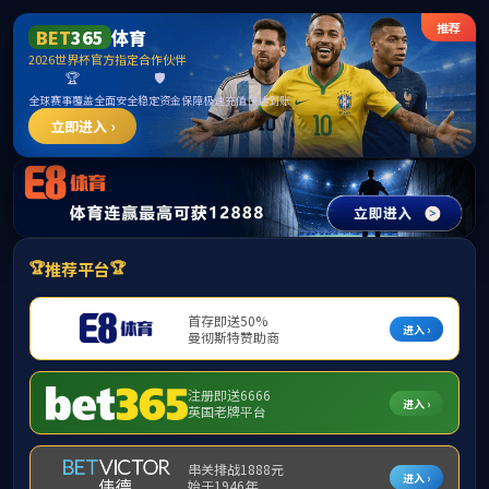
EMC易倍·(中国区)官方网站
首页
学院概况
党建工作
师资队伍
人才
10月14日下午，中南大学基础医学院副院长管茶香教授
何阐明研究方案和关注申请项目标题的拟定等方面分享了
损伤源及机制，还有目前肺损伤的治疗方法，如：抗生素
上好一堂课。